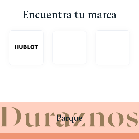
ISHOP
Encuentra tu marca
IZLAH
L'OCCITANE
LA CREPE PARISIENNE
LIBROS LIBROS
MADRE CAFÉ
MAORI
MASSIMO DUTTI
MINACI
MITEMAKI
MOBO SHOP
MORA MORA
NARÚ
OCCHIALI ÓPTICA
Parque
PÁJARO PIEDRA
PANDORA
PERLEI
PLAY GROUND