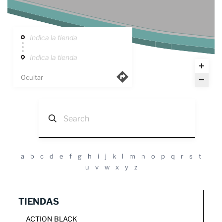
Indica la tienda
Indica la tienda
Ocultar
a
b
c
d
e
f
g
h
i
j
k
l
m
n
o
p
q
r
s
t
u
v
w
x
y
z
TIENDAS
ACTION BLACK